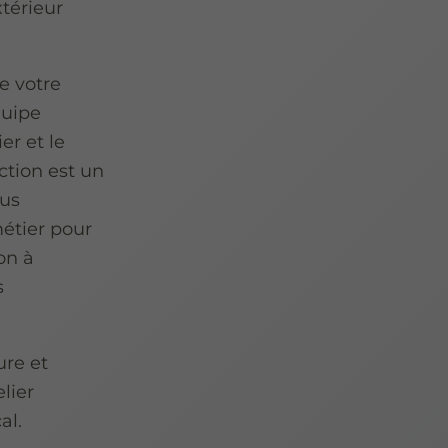
térieur
e votre
quipe
er et le
ction est un
ous
étier pour
on à
s
ure et
lier
al.