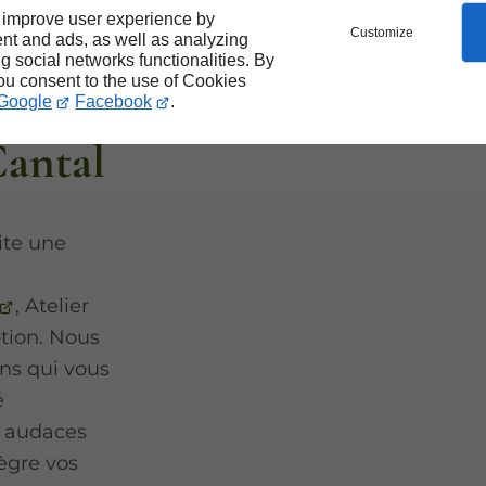
 improve user experience by
sation
Customize
nt and ads, as well as analyzing
ng social networks functionalities. By
you consent to the use of Cookies
n bois
Google
Facebook
.
Cantal
ite une
, Atelier
tion. Nous
ns qui vous
é
s audaces
tègre vos