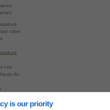
mance
tion).
ossature
isez votre
ne
ossature
ns nos
fiques du
s
cy is our priority