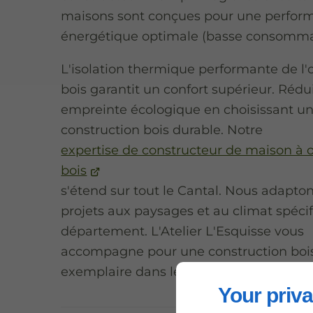
maisons sont conçues pour une perfor
énergétique optimale (basse consomma
L'isolation thermique performante de l'
bois garantit un confort supérieur. Rédu
empreinte écologique en choisissant u
construction bois durable. Notre
expertise de constructeur de maison à 
bois
s'étend sur tout le Cantal. Nous adapto
projets aux paysages et au climat spéci
département. L'Atelier L'Esquisse vous
accompagne pour une construction boi
exemplaire dans le Cantal.
Your priva