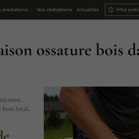
 prestations
Nos réalisations
Actualités
Infos prat
ison ossature bois d
t
squisse,
bois local,
de