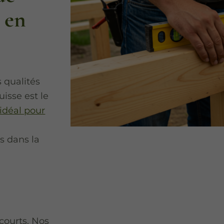
 en
 qualités
uisse est le
idéal pour
s dans la
e
 courts. Nos