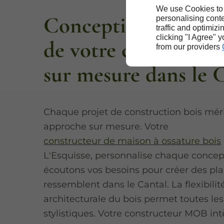
We use Cookies to
Conception et réali
personalising conte
traffic and optimizi
clicking "I Agree" 
de votre constructio
from our providers
sur mesure dans le 
Chaque projet de construction bois mér
approche sur mesure. Votre
constructeur de maison à ossature bois
L'Esquisse, personnalise chaque concep
écoutons vos besoins pour créer des pla
ressemblent dans le Cantal. La flexibilit
architecturale du bois permet toutes le
stylistiques. Votre constructeur MOB in