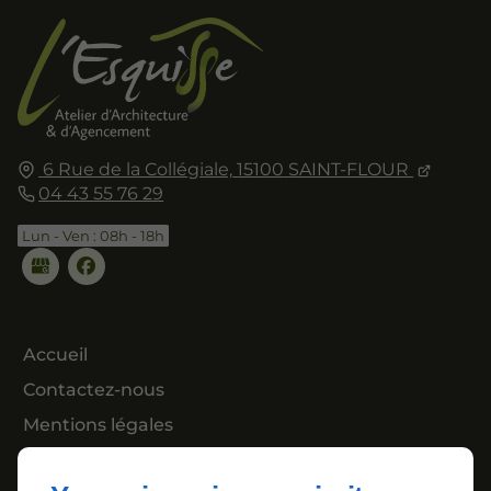
6 Rue de la Collégiale,
15100
SAINT-FLOUR
04 43 55 76 29
Lun - Ven : 08h - 18h
Accueil
Contactez-nous
Mentions légales
Plan du site